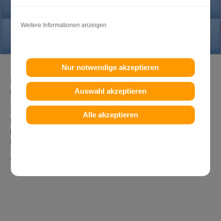
PRAXIS
Weitere Informationen anzeigen
KONTAKT
Nur notwendige akzeptieren
Dr. Michael Konik
Auswahl akzeptieren
Fachzahnarzt für Kieferorthopädie
Strümpfelbacher Str. 21
Alle akzeptieren
D-71384 Weinstadt - Endersbach
info@konik.de
Fax .: +49 (0)7151-96 94 0-40
Tel +49 (0)7151-96 94 0-0