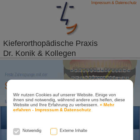
Impressum & Datenschutz
Kieferorthopädische Praxis
Dr. Konik & Kollegen
Zahn- und Kieferregulierungen für Kinder und
Erwachsene
Ganzheitliche-Kieferorthopädie
Erwachsenen-Kieferorthopädie
Tel. +49
(0)7151-96 94 0-0
·
www.konik.de
Wir nutzen Cookies auf unserer Website. Einige von
ihnen sind notwendig, während andere uns helfen, diese
Website und Ihre Erfahrung zu verbessern.
» Mehr
erfahren - Impressum & Datenschutz
HOME
Notwendig
Externe Inhalte