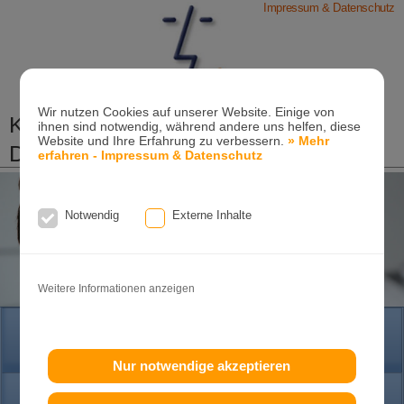
Impressum & Datenschutz
Wir nutzen Cookies auf unserer Website. Einige von
Kieferorthopädische Praxis
ihnen sind notwendig, während andere uns helfen, diese
Website und Ihre Erfahrung zu verbessern.
» Mehr
Dr. Konik & Kollegen
erfahren - Impressum & Datenschutz
Zahn- und Kieferregulierungen für Kinder und
Erwachsene
Notwendig
Externe Inhalte
Ganzheitliche-Kieferorthopädie
Erwachsenen-Kieferorthopädie
Tel. +49
(0)7151-96 94 0-0
·
www.konik.de
Weitere Informationen anzeigen
HOME
Nur notwendige akzeptieren