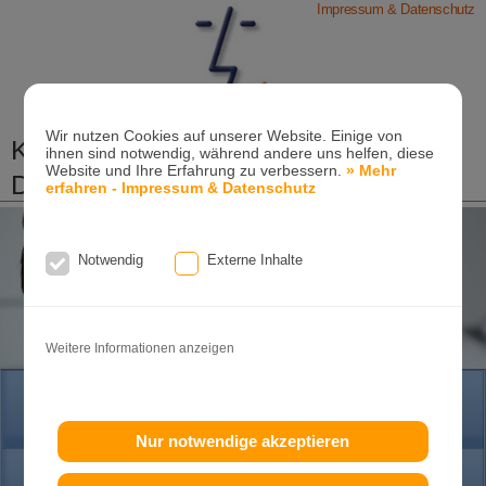
Impressum & Datenschutz
Wir nutzen Cookies auf unserer Website. Einige von
Kieferorthopädische Praxis
ihnen sind notwendig, während andere uns helfen, diese
Website und Ihre Erfahrung zu verbessern.
» Mehr
Dr. Konik & Kollegen
erfahren - Impressum & Datenschutz
Zahn- und Kieferregulierungen für Kinder und
Erwachsene
Notwendig
Externe Inhalte
Ganzheitliche-Kieferorthopädie
Erwachsenen-Kieferorthopädie
Tel. +49
(0)7151-96 94 0-0
·
www.konik.de
Weitere Informationen anzeigen
HOME
Nur notwendige akzeptieren