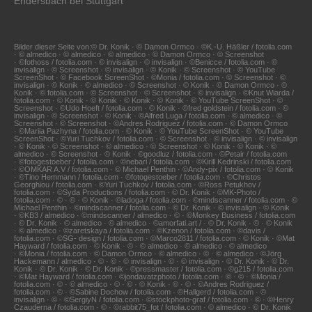
Endersbach bei Stuttgart
Bilder dieser Seite von:© Dr. Konik · © Damon Ormco · ©K.-U. Häßler / fotolia.com
· © almedico · © almedico · © almedico · © Damon Ormco · © Screenshot
· ©fothoss / fotolia.com · © invisalign · © invisalign · ©Benicce / fotolia.com · ©
invisalign · © Screenshot · © invisalign · © Konik · © Screenshot · © YouTube
ScreenShot · © Facebook ScreenShot · ©Monia / fotolia.com · © Screenshot · ©
invisalign · © Konik · © almedico · © Screenshot · © Konik · © Damon Ormco · ©
Konik · © fotolia.com · © Screenshot · © Screenshot · © invisalign · ©Knut Wiarda /
fotolia.com · © Konik · © Konik · © Konik · © Konik · © YouTube ScreenShot · ©
Screenshot · ©Udo Hoeft / fotolia.com · © Konik · ©fred goldstein / fotolia.com · ©
invisalign · © Screenshot · © Konik · ©Alfred Luga / fotolia.com · © almedico · ©
Screenshot · © Screenshot · ©Andres Rodriguez / fotolia.com · © Damon Ormco
· ©Mariia Pazhyna / fotolia.com · © Konik · © YouTube ScreenShot · © YouTube
ScreenShot · ©Yuri Tuchkov / fotolia.com · © Screenshot · © invisalign · © invisalign
· © Konik · © Screenshot · © almedico · © Screenshot · © Konik · © Konik · ©
almedico · © Screenshot · © Konik · ©goodluz / fotolia.com · ©Petair / fotolia.com
· ©fotogestoeber / fotolia.com · ©nebari / fotolia.com · ©Kirill Kedrinski / fotolia.com
· ©OMKAR A.V / fotolia.com · © Michael Penthin · ©Andy-pix / fotolia.com · © Konik
· ©Tino Hemmann / fotolia.com · ©fotogestoeber / fotolia.com · ©Christos
Georghiou / fotolia.com · ©Yuri Tuchkov / fotolia.com · ©Ross Petukhov /
fotolia.com · ©Syda Productions / fotolia.com · © Dr. Konik · ©MK-Photo /
fotolia.com · © · © · © Konik · ©ladoga / fotolia.com · ©mindscanner / fotolia.com · ©
Michael Penthin · ©mindscanner / fotolia.com · © Dr. Konik · © invisalign · © Konik
· ©KB3 / almedico · ©mindscanner / almedico · © · ©Monkey Business / fotolia.com
· © Dr. Konik · © almedico · © almedico · ©amorfati.art / · © Dr. Konik · © · © Konik
· © almedico · ©zaretskaya / fotolia.com · ©Kzenon / fotolia.com · ©davis /
fotolia.com · ©SG- design / fotolia.com · ©Marco2811 / fotolia.com · © Konik · ©Mat
Hayward / fotolia.com · © Konik · © · © almedico · © almedico · © almedico
· ©Monia / fotolia.com · © Damon Ormco · © almedico · © · © almedico · ©Jörg
Hackemann / almedico · © · © · © invisalign · © · © invisalign · © Dr. Konik · © Dr.
Konik · © Dr. Konik · © Dr. Konik · ©pressmaster / fotolia.com · ©g215 / fotolia.com
· ©Mat Hayward / fotolia.com · ©jondavatzphoto / fotolia.com · © · © · ©Monia /
fotolia.com · © · © almedico · © · © · © Konik · © · © · ©Andres Rodriguez /
fotolia.com · © · ©Sabine Dochow / fotolia.com · ©Hallgerd / fotolia.com · ©
invisalign · © · ©SergiyN / fotolia.com · ©stockphoto-graf / fotolia.com · © · ©Henry
Czauderna / fotolia.com · © · ©rabbit75_fot / fotolia.com · © almedico · © Dr. Konik