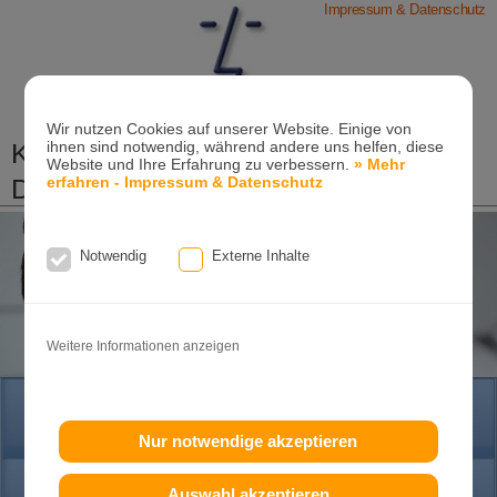
Impressum & Datenschutz
Wir nutzen Cookies auf unserer Website. Einige von
Kieferorthopädische Praxis
ihnen sind notwendig, während andere uns helfen, diese
Website und Ihre Erfahrung zu verbessern.
» Mehr
Dr. Konik & Kollegen
erfahren - Impressum & Datenschutz
Zahn- und Kieferregulierungen für Kinder und
Erwachsene
Notwendig
Externe Inhalte
Ganzheitliche-Kieferorthopädie
Erwachsenen-Kieferorthopädie
Tel. +49
(0)7151-96 94 0-0
·
www.konik.de
Weitere Informationen anzeigen
HOME
Nur notwendige akzeptieren
Auswahl akzeptieren