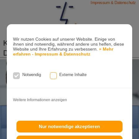
Impressum & Datenschutz
Wir nutzen Cookies auf unserer Website. Einige von
Kieferorthopädische Praxis
ihnen sind notwendig, während andere uns helfen, diese
Website und Ihre Erfahrung zu verbessern.
» Mehr
Dr. Konik & Kollegen
erfahren - Impressum & Datenschutz
Zahn- und Kieferregulierungen für Kinder und
Erwachsene
Notwendig
Externe Inhalte
Ganzheitliche-Kieferorthopädie
Erwachsenen-Kieferorthopädie
Tel. +49
(0)7151-96 94 0-0
·
www.konik.de
Weitere Informationen anzeigen
HOME
Nur notwendige akzeptieren