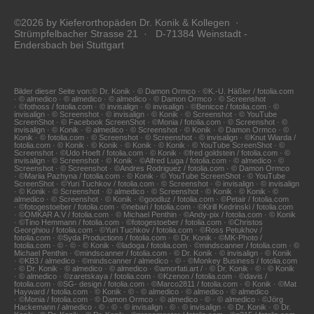
©2026 by Kieferorthopäden Dr. Konik & Kollegen ·
Strümpfelbacher Strasse 21 · D-71384 Weinstadt -
Endersbach bei Stuttgart
Bilder dieser Seite von:© Dr. Konik · © Damon Ormco · ©K.-U. Häßler / fotolia.com
· © almedico · © almedico · © almedico · © Damon Ormco · © Screenshot
· ©fothoss / fotolia.com · © invisalign · © invisalign · ©Benicce / fotolia.com · ©
invisalign · © Screenshot · © invisalign · © Konik · © Screenshot · © YouTube
ScreenShot · © Facebook ScreenShot · ©Monia / fotolia.com · © Screenshot · ©
invisalign · © Konik · © almedico · © Screenshot · © Konik · © Damon Ormco · ©
Konik · © fotolia.com · © Screenshot · © Screenshot · © invisalign · ©Knut Wiarda /
fotolia.com · © Konik · © Konik · © Konik · © Konik · © YouTube ScreenShot · ©
Screenshot · ©Udo Hoeft / fotolia.com · © Konik · ©fred goldstein / fotolia.com · ©
invisalign · © Screenshot · © Konik · ©Alfred Luga / fotolia.com · © almedico · ©
Screenshot · © Screenshot · ©Andres Rodriguez / fotolia.com · © Damon Ormco
· ©Mariia Pazhyna / fotolia.com · © Konik · © YouTube ScreenShot · © YouTube
ScreenShot · ©Yuri Tuchkov / fotolia.com · © Screenshot · © invisalign · © invisalign
· © Konik · © Screenshot · © almedico · © Screenshot · © Konik · © Konik · ©
almedico · © Screenshot · © Konik · ©goodluz / fotolia.com · ©Petair / fotolia.com
· ©fotogestoeber / fotolia.com · ©nebari / fotolia.com · ©Kirill Kedrinski / fotolia.com
· ©OMKAR A.V / fotolia.com · © Michael Penthin · ©Andy-pix / fotolia.com · © Konik
· ©Tino Hemmann / fotolia.com · ©fotogestoeber / fotolia.com · ©Christos
Georghiou / fotolia.com · ©Yuri Tuchkov / fotolia.com · ©Ross Petukhov /
fotolia.com · ©Syda Productions / fotolia.com · © Dr. Konik · ©MK-Photo /
fotolia.com · © · © · © Konik · ©ladoga / fotolia.com · ©mindscanner / fotolia.com · ©
Michael Penthin · ©mindscanner / fotolia.com · © Dr. Konik · © invisalign · © Konik
· ©KB3 / almedico · ©mindscanner / almedico · © · ©Monkey Business / fotolia.com
· © Dr. Konik · © almedico · © almedico · ©amorfati.art / · © Dr. Konik · © · © Konik
· © almedico · ©zaretskaya / fotolia.com · ©Kzenon / fotolia.com · ©davis /
fotolia.com · ©SG- design / fotolia.com · ©Marco2811 / fotolia.com · © Konik · ©Mat
Hayward / fotolia.com · © Konik · © · © almedico · © almedico · © almedico
· ©Monia / fotolia.com · © Damon Ormco · © almedico · © · © almedico · ©Jörg
Hackemann / almedico · © · © · © invisalign · © · © invisalign · © Dr. Konik · © Dr.